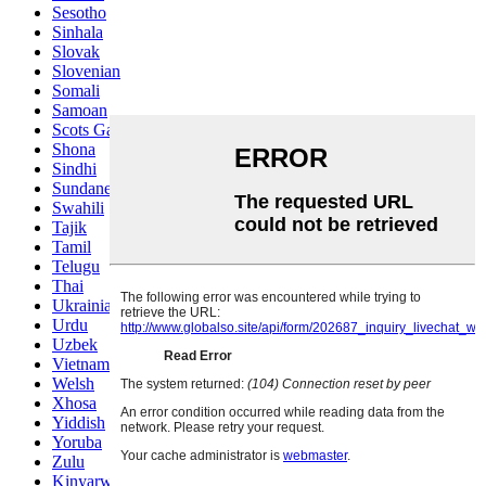
Sesotho
Sinhala
Slovak
Slovenian
Somali
Samoan
Scots Gaelic
Shona
Sindhi
Sundanese
Swahili
Tajik
Tamil
Telugu
Thai
Ukrainian
Urdu
Uzbek
Vietnamese
Welsh
Xhosa
Yiddish
Yoruba
Zulu
Kinyarwanda