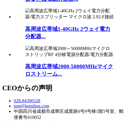
高周波広帯域1-40GHz 2ウェイ電力
分配器...
高周波広帯域2000-50000MHzマイク
ロストリーム...
CEOからの声明
028-84390328
tom@keenlion.com
中国四川省成都市成華区成業路6号9号棟1階5号室、郵
便番号610052