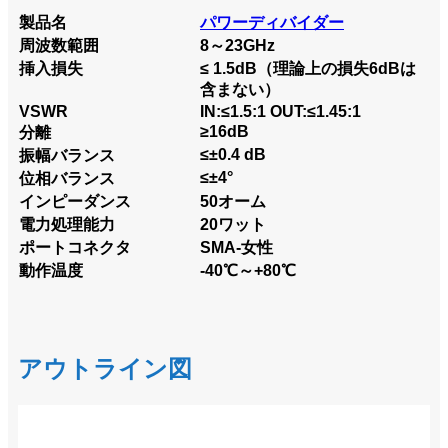
製品名
パワーディバイダー
周波数範囲
8～23GHz
挿入損失
≤ 1.5dB（理論上の損失6dBは
含まない）
VSWR
IN:≤1.5:1 OUT:≤1.45:1
≥16dB
分離
≤±0.4 dB
振幅バランス
≤±4°
位相バランス
インピーダンス
50オーム
電力処理能力
20ワット
ポートコネクタ
SMA-女性
動作温度
-40℃～+80℃
アウトライン図