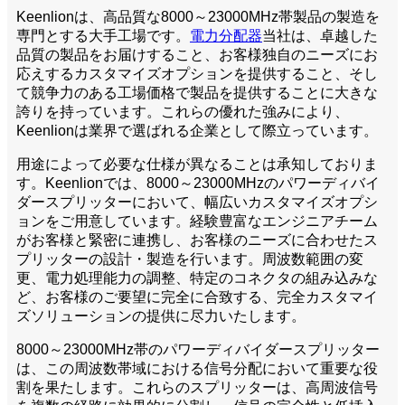
Keenlionは、高品質な8000～23000MHz帯製品の製造を
専門とする大手工場です。
電力分配器
当社は、卓越した
品質の製品をお届けすること、お客様独自のニーズにお
応えするカスタマイズオプションを提供すること、そし
て競争力のある工場価格で製品を提供することに大きな
誇りを持っています。これらの優れた強みにより、
Keenlionは業界で選ばれる企業として際立っています。
用途によって必要な仕様が異なることは承知しておりま
す。Keenlionでは、8000～23000MHzのパワーディバイ
ダースプリッターにおいて、幅広いカスタマイズオプシ
ョンをご用意しています。経験豊富なエンジニアチーム
がお客様と緊密に連携し、お客様のニーズに合わせたス
プリッターの設計・製造を行います。周波数範囲の変
更、電力処理能力の調整、特定のコネクタの組み込みな
ど、お客様のご要望に完全に合致する、完全カスタマイ
ズソリューションの提供に尽力いたします。
8000～23000MHz帯のパワーディバイダースプリッター
は、この周波数帯域における信号分配において重要な役
割を果たします。これらのスプリッターは、高周波信号