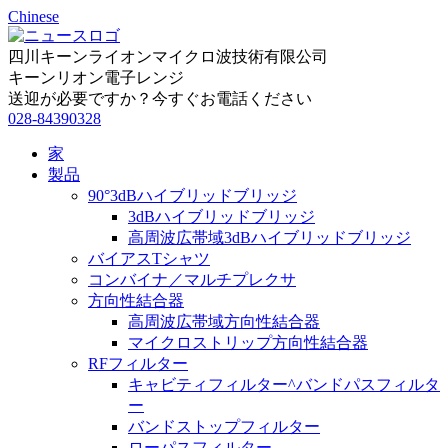
Chinese
四川キーンライオンマイクロ波技術有限公司
キーンリオン電子レンジ
送迎が必要ですか？今すぐお電話ください
028-84390328
家
製品
90°3dBハイブリッドブリッジ
3dBハイブリッドブリッジ
高周波広帯域3dBハイブリッドブリッジ
バイアスTシャツ
コンバイナ／マルチプレクサ
方向性結合器
高周波広帯域方向性結合器
マイクロストリップ方向性結合器
RFフィルター
キャビティフィルター^バンドパスフィルタ
ー
バンドストップフィルター
ローパスフィルター