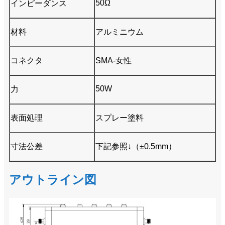
50Ω
インピーダンス
材料
アルミニウム
コネクタ
SMA-女性
50W
力
表面処理
スプレー塗料
寸法公差
下記参照↓（±0.5mm）
アウトライン図