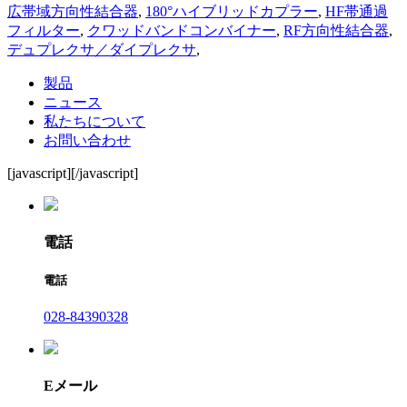
広帯域方向性結合器
,
180°ハイブリッドカプラー
,
HF帯通過
フィルター
,
クワッドバンドコンバイナー
,
RF方向性結合器
,
デュプレクサ／ダイプレクサ
,
製品
ニュース
私たちについて
お問い合わせ
[javascript]
[/javascript]
電話
電話
028-84390328
Eメール