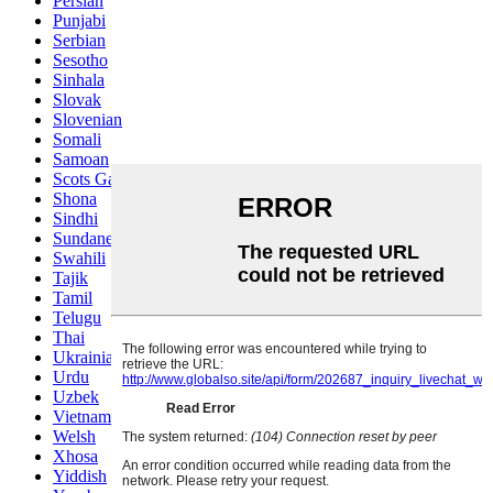
Persian
Punjabi
Serbian
Sesotho
Sinhala
Slovak
Slovenian
Somali
Samoan
Scots Gaelic
Shona
Sindhi
Sundanese
Swahili
Tajik
Tamil
Telugu
Thai
Ukrainian
Urdu
Uzbek
Vietnamese
Welsh
Xhosa
Yiddish