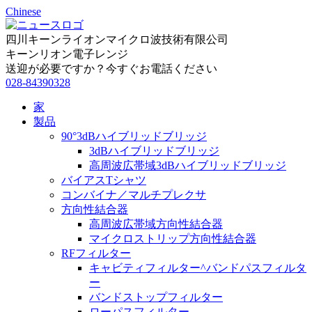
Chinese
四川キーンライオンマイクロ波技術有限公司
キーンリオン電子レンジ
送迎が必要ですか？今すぐお電話ください
028-84390328
家
製品
90°3dBハイブリッドブリッジ
3dBハイブリッドブリッジ
高周波広帯域3dBハイブリッドブリッジ
バイアスTシャツ
コンバイナ／マルチプレクサ
方向性結合器
高周波広帯域方向性結合器
マイクロストリップ方向性結合器
RFフィルター
キャビティフィルター^バンドパスフィルタ
ー
バンドストップフィルター
ローパスフィルター