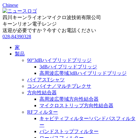
Chinese
四川キーンライオンマイクロ波技術有限公司
キーンリオン電子レンジ
送迎が必要ですか？今すぐお電話ください
028-84390328
家
製品
90°3dBハイブリッドブリッジ
3dBハイブリッドブリッジ
高周波広帯域3dBハイブリッドブリッジ
バイアスTシャツ
コンバイナ／マルチプレクサ
方向性結合器
高周波広帯域方向性結合器
マイクロストリップ方向性結合器
RFフィルター
キャビティフィルター^バンドパスフィルタ
ー
バンドストップフィルター
ローパスフィルター